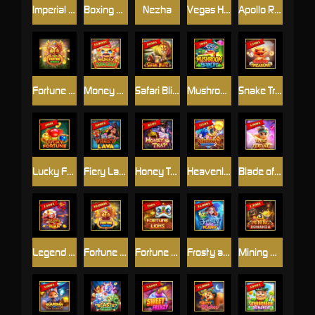
Imperial Majesty
Boxing Fury
Nezha
Vegas Hot Fruit
Apollo Ray of Luck
Fortune Jewels I
Money Dragon
Safari Blitz
Mushroom Bandit
Snake Treasure
Lucky Fortune
Fiery Lava
Honey Trap
Heavenly Fortunes 2
Blade of Fortune
Legend of Nian
Fortune Jewels II
Fortune Lions
Frosty and Flamy
Mining Bonanza