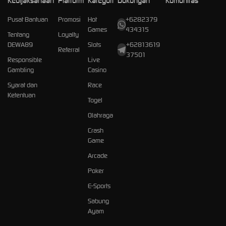
Kebijaksanaan
Platform
Kategori
Dukungan
Komunitas
Pusat Bantuan
Promosi
Hot
+6282379
Games
434315
Tentang
Loyalty
DEWA89
Slots
+62813619
Referral
37501
Responsible
Live
Gambling
Casino
Syarat dan
Race
Ketentuan
Togel
Olahraga
Crash
Game
Arcade
Poker
E-Sports
Sabung
Ayam