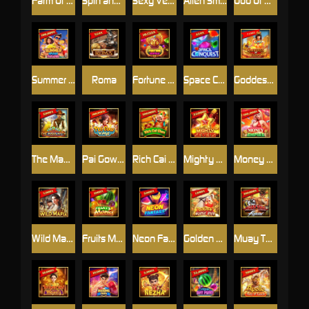
Farm Of Fortune
Spin and Win
Sexy Vegas
Alien Smash
God Of Wealth
Summer Splash Paradise
Roma
Fortune Jewels III
Space Conquest
Goddess Of Egypt
The Maya Myth
Pai Gow Ways
Rich Cai Shen
Mighty Sevens
Money Empire
Wild Mafia
Fruits Mania
Neon Fantasy
Golden Horse Ride
Muay Thai Fighter