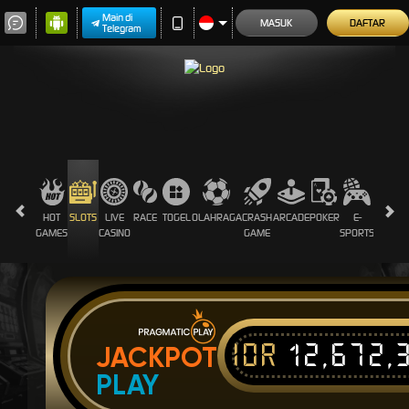
Main di
MASUK
DAFTAR
Telegram
HOT
SLOTS
LIVE
RACE
TOGEL
OLAHRAGA
CRASH
ARCADE
POKER
E-
SABUN
GAMES
CASINO
GAME
SPORTS
AYAM
IDR
12,672,
JACKPOT
PLAY