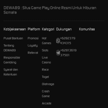
DEWA89 : Situs Game Play Online Resmi Untuk Hiburan
Semata
Kebijaksanaan
Platform
Kategori
Dukungan
Komunitas
Pusat Bantuan
Promosi
Hot
+6282379
Games
434315
Tentang
Loyalty
DEWA89
Slots
+62813619
Referral
37501
Responsible
Live
Gambling
Casino
Syarat dan
Race
Ketentuan
Togel
Olahraga
Crash
Game
Arcade