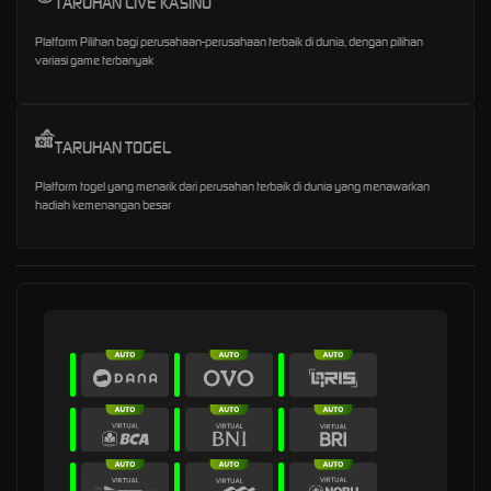
TARUHAN LIVE KASINO
Platform Pilihan bagi perusahaan-perusahaan terbaik di dunia, dengan pilihan
variasi game terbanyak
TARUHAN TOGEL
Platform togel yang menarik dari perusahan terbaik di dunia yang menawarkan
hadiah kemenangan besar