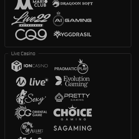
Live Casino