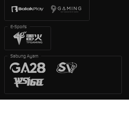
E-Sports
Sabung Ayam