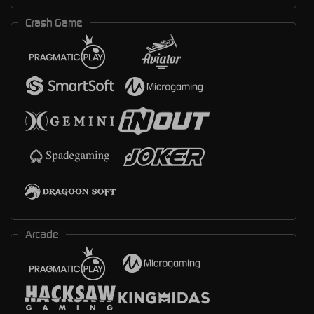
Crash Game
Arcade