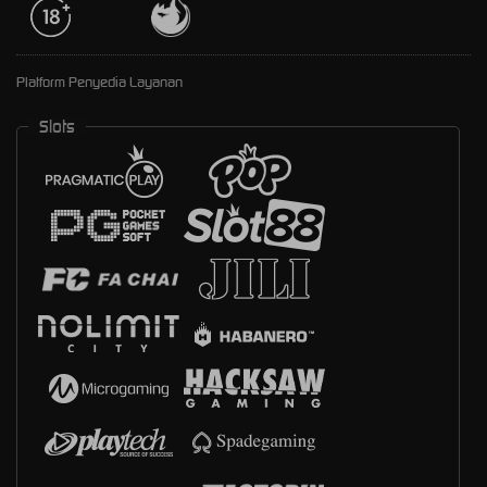
Platform Penyedia Layanan
Slots