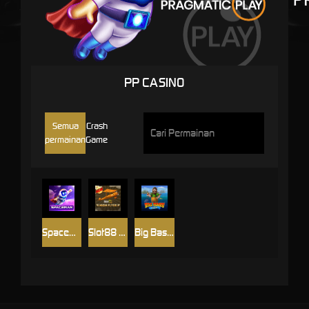
PP CASINO
Semua
Crash
permainan
Game
Spaceman
Slot88 High Flyer
Big Bass Crash