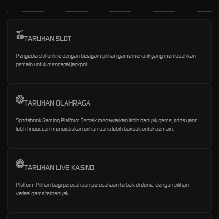
TARUHAN SLOT
Penyedia slot online dengan beragam pilihan game menarik yang memudahkan
pemain untuk mencapai jackpot
TARUHAN OLAHRAGA
Sportsbook Gaming Platform Terbaik menawarkan lebih banyak game, odds yang
lebih tinggi, dan menyediakan pilihan yang lebih banyak untuk pemain.
TARUHAN LIVE KASINO
Platform Pilihan bagi perusahaan-perusahaan terbaik di dunia, dengan pilihan
variasi game terbanyak