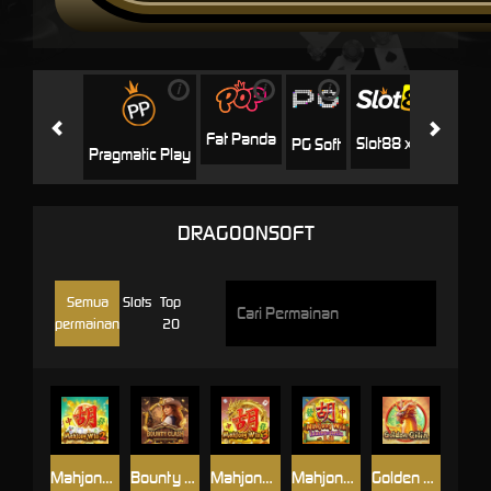
i
i
i
i
i
Facha
Fat Panda
Slot88 x PP
PG Soft
Pragmatic Play
DRAGOONSOFT
Semua
Slots
Top
permainan
20
Mahjong Win 2
Bounty Clash
Mahjong Win 3
Mahjong Win
Golden Qilin