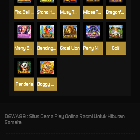
Fire Ball Blaze Phoenix
Stone Hominid
Muay Thai
Midas Touch
Dragon's Treasure
Many Beauties
Dancing Samba
Great Lion
Party Night
Golf
Pandaria
Doggy Wealth
DEWA89 : Situs Game Play Online Resmi Untuk Hiburan
Semata