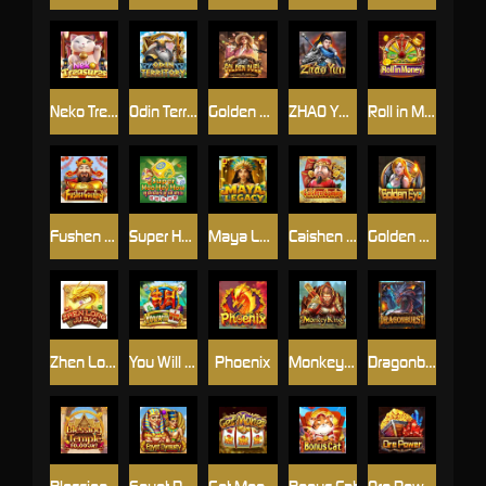
Neko Treasures
Odin Territory
Golden Duel
ZHAO YUN
Roll in Money
Fushen Coming
Super Hoo Hey How
Maya Legacy
Caishen Coming
Golden Eye
Zhen Long Ju Bao
You Will Win
Phoenix
Monkey King
Dragonburst