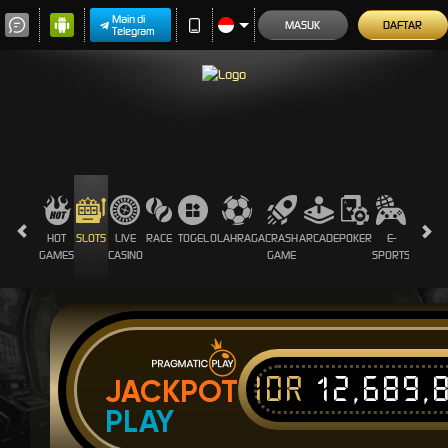
Main di
MASUK
DAFTAR
Telegram
HOT
SLOTS
LIVE
RACE
TOGEL
OLAHRAGA
CRASH
ARCADE
POKER
E-
SABUN
GAMES
CASINO
GAME
SPORTS
AYAM
IDR
12,689,
JACKPOT
PLAY