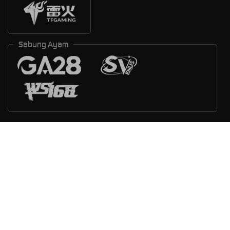
Sabung Ayam