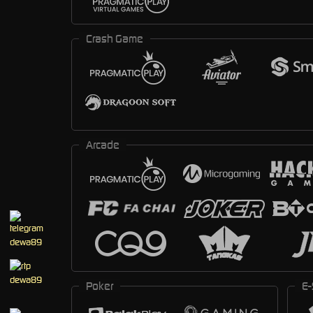
Crash Game
Arcade
Poker
E-