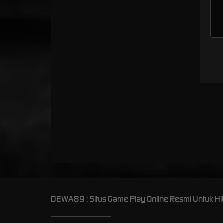
DEWA89 : Situs Game Play Online Resmi Untuk H