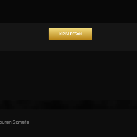
iburan Semata