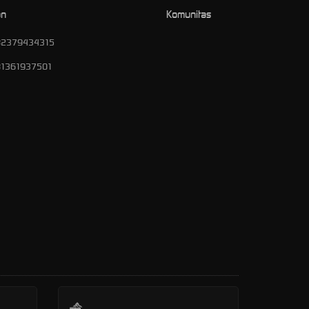
an
Komunitas
82379434315
1361937501