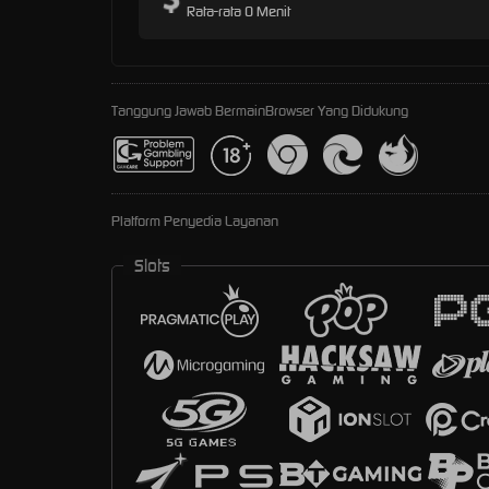
Rata-rata 0 Menit
Tanggung Jawab Bermain
Browser Yang Didukung
Platform Penyedia Layanan
Slots