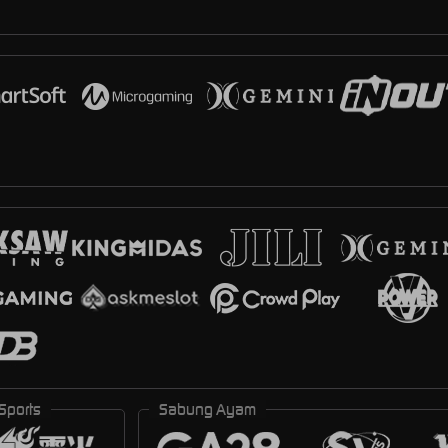
Sports
Sabung Ayam