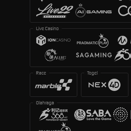
Live Casino
Race
Togel
Olahraga